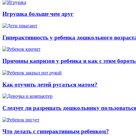
Игрушка больше чем друг
Гиперактивность у ребенка дошкольного возраст
Причины капризов у ребенка и как с этим бороть
Как отучить детей ругаться матом?
Следует ли разрешать дошкольнику пользоватьс
Что делать с гиперактивным ребенком?