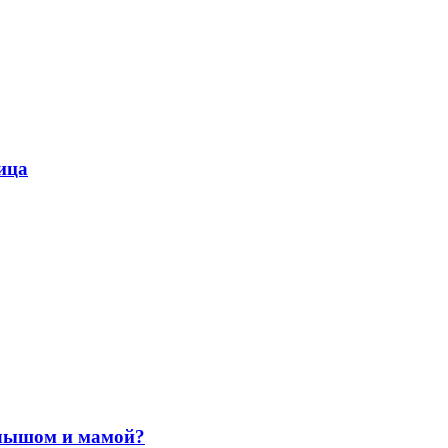
ица
малышом и мамой?