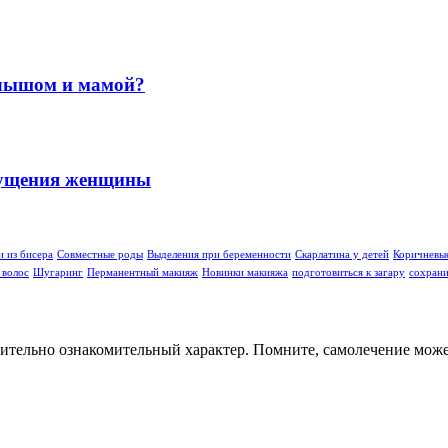
малышом и мамой?
ощущения женщины
 из бисера
Совместные роды
Выделения при беременности
Скарлатина у детей
Коричневы
 волос
Шугаринг
Перманентный макияж
Новинки макияжа
подготовиться к загару
сохрани
ительно ознакомительный характер. Помните, самолечение может