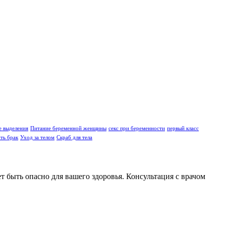
е выделения
Питание беременной женщины
секс при беременности
первый класс
ть брак
Уход за телом
Скраб для тела
 быть опасно для вашего здоровья. Консультация с врачом