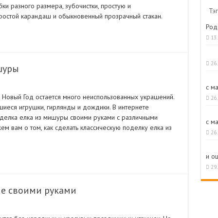
бки разного размера, зубочистки, простую и
Тэг
простой карандаш и обыкновенный прозрачный стакан.
Род
13
26
шуры
с м
 Новый Год остается много неиспользованных украшений.
26
шиеся игрушки, гирлянды и дождики. В интернете
поделка елка из мишуры своими руками с различными
с м
м вам о том, как сделать классическую поделку елка из
26
и о
29
ые своими руками