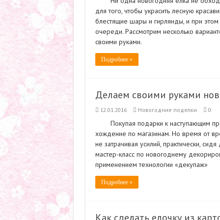
Ни одна новогодняя елка не обход
для того, чтобы украсить лесную красав
блестящие шары и гирлянды, и при этом 
очереди. Рассмотрим несколько вариан
своими руками.
Подробнее »
Делаем своими руками нов
12.01.2016
Новогодние поделки
0
Покупая подарки к наступающим пр
хождение по магазинам. Но время от в
не затрачивая усилий, практически, сидя
мастер-класс по новогоднему декориро
применением технологии «декупаж»
Подробнее »
Как сделать елочку из карт