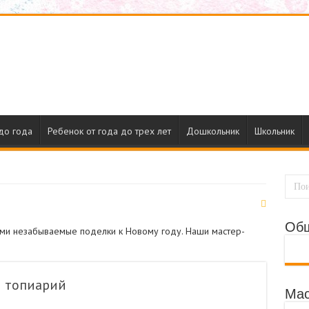
до года
Ребенок от года до трех лет
Дошкольник
Школьник
Об
ами незабываемые поделки к Новому году. Наши мастер-
м топиарий
Мас