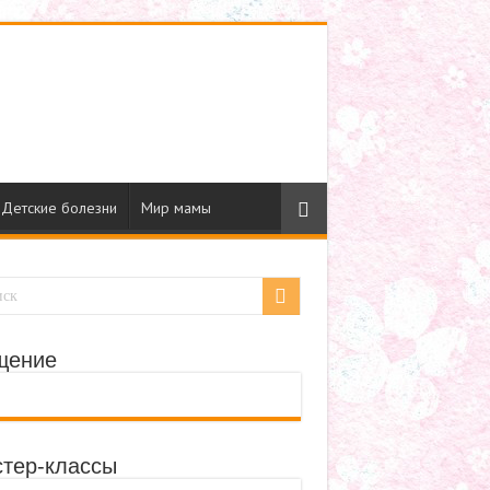
Детские болезни
Мир мамы
щение
тер-классы