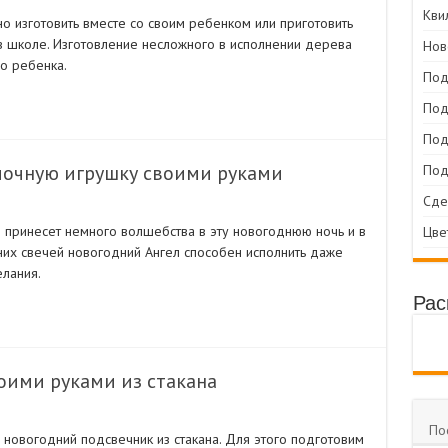
Кви
 изготовить вместе со своим ребенком или приготовить
в школе. Изготовление несложного в исполнении дерева
Нов
о ребенка.
Под
Под
Под
лочную игрушку своими руками
Под
Сде
 принесет немного волшебства в эту новогоднюю ночь и в
Цве
их свечей новогодний Ангел способен исполнить даже
лания.
Рас
оими руками из стакана
По
ь новогодний подсвечник из стакана. Для этого подготовим