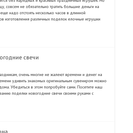
ится без нарядных и красивых праздничных игрушек. Но
ицу, совсем не обязательно тратить большие деньги на
еще надо отстоять несколько часов в длинной
тов изготовления различных поделок елочные игрушки
огодние свечи
аздникам, очень многие не жалеют времени и денег на
ремени удивить знакомых оригинальным сувениром можно
 дома. Убедиться в этом попробуйте сами. Посетите наш
ванию поделки новогодние свечи своими руками с
она