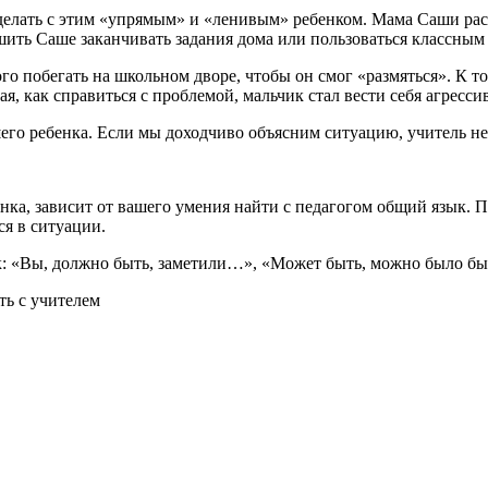
о делать с этим «упрямым» и «ленивым» ребенком. Мама Саши ра
решить Саше заканчивать задания дома или пользоваться классны
о побегать на школьном дворе, чтобы он смог «размяться». К то
, как справиться с проблемой, мальчик стал вести себя агресси
его ребенка. Если мы доходчиво объясним ситуацию, учитель не 
нка, зависит от вашего умения найти с педагогом общий язык. По
ся в ситуации.
к: «Вы, должно быть, заметили…», «Может быть, можно было бы