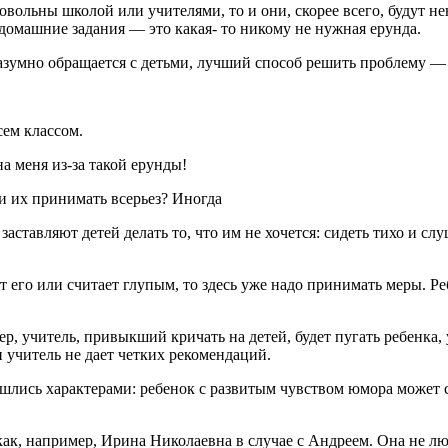
овольны школой или учителями, то и они, скорее всего, будут н
о домашние задания — это какая- то никому не нужная ерунда.
разумно обращается с детьми, лучший способ решить проблему —
ем классом.
а меня из-за такой ерунды!
и их принимать всерьез? Иногда
за­ставляют детей делать то, что им не хочется: сидеть тихо и сл
ит его или считает глупым, то здесь уже надо принимать меры. Р
мер, учитель, привыкший кричать на детей, будет пугать ребенка,
и учитель не дает четких рекомен­даций.
 сошлись ха­рактерами: ребенок с развитым чувством юмора может
 как, например, Ирина Николаевна в случае с Андреем. Она не лю