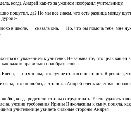
 дела, когда Андрей как-то за ужином изобразил учительницу.
шно пошутил, да? Но мы все знаем, что есть разница между шутк
 дурой!»
 плохо в школе, — сказала она. — Но, что-бы помочь тебе, мне н
.
носиться с уважением к учителю. Не забывайте, что цель вашей
 как важно правильно подобрать слова.
 Елена, — но я знала, что лучше от этого не станет. Я решила, 
 сына, что он любит, а что нет. «Андрей очень хочет вас порадов
й любят, когда родители готовы со­трудничать. Елене удалось з
 Елена, уяс­нив требования Ирины Николаевны к сыну, поняла, к
ющими учительнице увидеть сильные стороны Андрея.