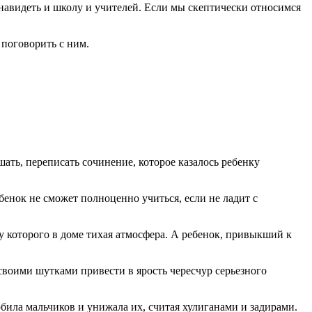
енавидеть и школу и учителей. Если мы скептически относимся
 поговорить с ним.
ушать, переписать сочинение, которое казалось ребенку
ебенок не сможет полноценно учиться, если не ладит с
 у которого в доме тихая атмосфе­ра. А ребенок, привыкший к
 своими шутками привести в ярость чересчур серь­езного
би­ла мальчиков и унижала их, считая хулиганами и задирами.