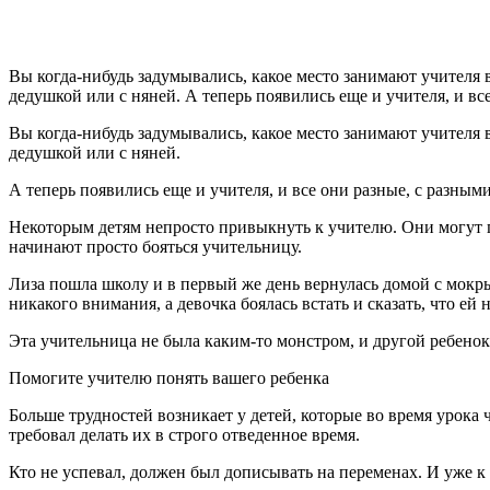
Вы когда-нибудь задумывались, какое место занимают учителя 
дедушкой или с няней. А теперь по­явились еще и учителя, и в
Вы когда-нибудь задумывались, какое место занимают учителя
дедушкой или с няней.
А теперь по­явились еще и учителя, и все они разные, с разны
Некоторым детям непросто привыкнуть к учителю. Они могут гру
начинают просто бояться учите­льницу.
Лиза пошла школу и в первый же день вернулась домой с мокры
никакого внимания, а девочка боялась встать и сказать, что ей 
Эта учительница не была каким-то монстром, и другой ребенок,
Помогите учителю понять вашего ребенка
Больше трудностей возникает у детей, которые во время урока 
требовал делать их в строго отведенное время.
Кто не успевал, должен был дописывать на переменах. И уже к 