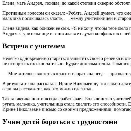
Елена, мать Андрея, поняла, до какой степени скверно обстоят
Противным голосом он сказал: «Ребята, Андрей думает, что сме
мальчика послышалась злость, — между учительницей и старой
Елена видела, как обижен ее сын. «Я не хочу, чтобы тебе было
Андрея к учительнице и записала все случаи конфликтов с ней
Встреча с учителем
Нелегко одновременно стараться защитить своего ребенка и от
не испортить их окончательно. Будьте дипломатичны. Помните,
— Мне хотелось влететь в класс и наорать на нее, — признается
В результате она рассказала Ирине Николаевне, что важно для ее
если вы расскажете, как это можно сде­лать».
Такая тактика почти всегда сра­батывает. Большинство учителе
ругать мальчика, учительница стала хва­лить его способности.
Ирине Николаевне письмо со своими предложения­ми, помога
Учим детей бороться с трудностями