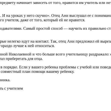
редмету начинает зависеть от того, нравится им учитель или нет
. И на уроках у него скучно». Отец Ани выслушал ее с понимание
 учителя, даже от того, который ей не нравится.
одавателями. Самый простой способ — научить их правильно ста
ые нелегко идут на контакт. Так, отец Ани предложил ей выреза
 гораздо лучше к ней относиться.
иной Николаевной и что больше всего учительницу раздражало: 
ал приберегать для отца.
 в порядке. Если у вашего ребенка проблемы с учебой или повед
ть совместный план помощи вашему ребенку.
вника.