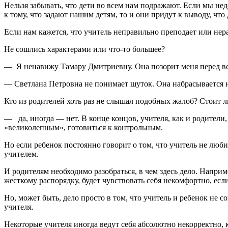
Нельзя забывать, что дети во всем нам подражают. Если мы нед
к тому, что задают нашим детям, то и они придут к выводу, чт
Если нам кажется, что учитель неправильно преподает или не
Не сошлись характерами или что-то большее?
— Я ненавижу Тамару Дмитриевну. Она позорит меня перед вс
— Светлана Петровна не понима­ет шуток. Она набрасывается н
Кто из родителей хоть раз не слышал подобных жалоб? Стоит л
— да, иногда — нет. В конце кон­цов, учителя, как и родители, 
«великолеп­ным», готовиться к контрольным.
Но если ребенок постоянно го­ворит о том, что учитель не лю­б
учителем.
И родителям необходимо разо­браться, в чем здесь дело. Напри­
жест­кому распорядку, будет чувство­вать себя некомфортно, есл
Но, может быть, дело просто в том, что учитель и ре­бенок не
учителя.
Некоторые учителя иногда ведут себя аб­солютно некоррект­но,