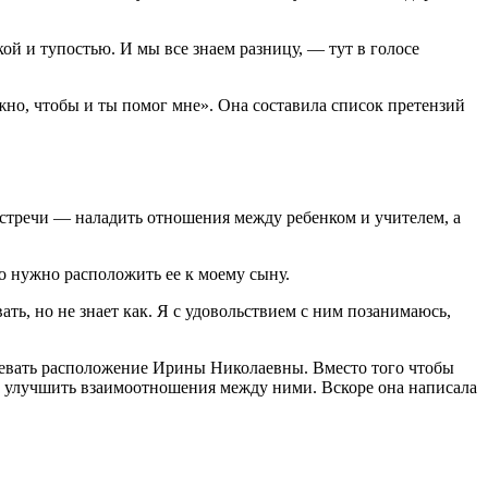
ой и тупостью. И мы все знаем разницу, — тут в голосе
ужно, чтобы и ты помог мне». Она составила список претензий
 встречи — наладить отношения между ребенком и учителем, а
что нужно расположить ее к моему сыну.
ать, но не знает как. Я с удоволь­ствием с ним позанимаюсь,
авое­вать расположение Ирины Николаевны. Вместо того чтобы
ак улучшить взаи­моотношения между ними. Вско­ре она написала