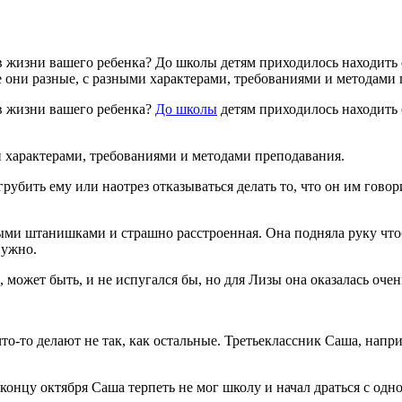
в жизни вашего ребенка? До школы детям приходилось на­ходить о
се они разные, с разными характерами, требованиями и ме­тодами
 в жизни вашего ребенка?
До школы
детям приходилось на­ходить 
ми характерами, требованиями и ме­тодами преподавания.
бить ему или наотрез отказываться делать то, что он им говори
ми штанишками и страшно расстроенная. Она подняла руку чтобы
нужно.
 может быть, и не испугался бы, но для Лизы она оказалась очен
что-то делают не так, как остальные. Третьеклассник Саша, нап
концу октября Саша терпеть не мог школу и начал драться с одн