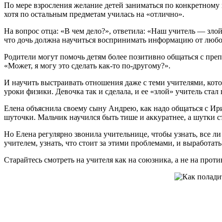
По мере взросления желание детей заниматься по конкретному п
хотя по остальным предметам училась на «отлично».
На вопрос отца: «В чем дело?», ответила: «Наш учитель — злой
что дочь должна научиться воспринимать информацию от любого
Родители могут помочь детям более позитивно общаться с преп
«Может, я могу это сделать как-то по-другому?».
И научить выстраивать отношения даже с теми учителями, котор
уроки физики. Девочка так и сделала, и ее «злой» учитель стал
Елена объяснила своему сыну Андрею, как надо общаться с Ир
шуточки. Мальчик научился быть тише и аккуратнее, а шутки ст
Но Елена регулярно звонила учительнице, чтобы узнать, все ли
учителем, узнать, что стоит за этими проблемами, и выработа
Старайтесь смотреть на учителя как на союзника, а не на проти