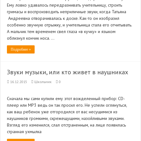
Ему ловко удавалось передразнивать учительницу, строить
гримасы и воспроизводить неприличные звуки, когда Татьяна
Андреевна отворачивалась к доске. Как-то он изобразил
особенно звучную отрыжку, и учительница стала его отчитывать.
А мальчик тем временем свел глаза «в кучку» и языком
облизнул кончик носа. …
Подробнее »
Звуки музыки, или кто живет в наушниках
16.12.2015
Школьник
0
Сначала мы сами купили ему этот вожделенный прибор: CD-
плеер или MP3 ведь он так просил его. Не успели оглянуться,
как ваш ребенок уже отгородился от вас несущимися из
наушников громкими, скрежещущими, назойливыми звуками.
Взгляд его изменился, слал отстраненным, на лице появилась
странная ухмылка