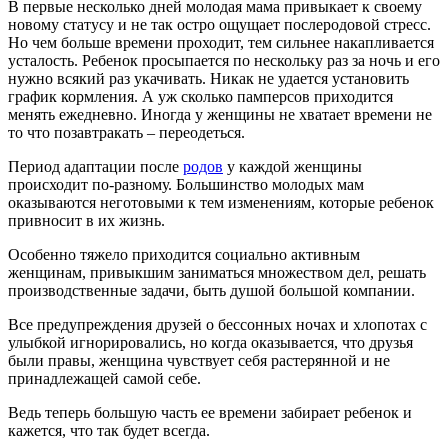
В первые несколько дней молодая мама привыкает к своему
новому статусу и не так остро ощущает послеродовой стресс.
Но чем больше времени проходит, тем сильнее накапливается
усталость. Ребенок просыпается по нескольку раз за ночь и его
нужно всякий раз укачивать. Никак не удается установить
график кормления. А уж сколько памперсов приходится
менять ежедневно. Иногда у женщины не хватает времени не
то что позавтракать – переодеться.
Период адаптации после
родов
у каждой женщины
происходит по-разному. Большинство молодых мам
оказываются неготовыми к тем изменениям, которые ребенок
привносит в их жизнь.
Особенно тяжело приходится социально активным
женщинам, привыкшим заниматься множеством дел, решать
производственные задачи, быть душой большой компании.
Все предупреждения друзей о бессонных ночах и хлопотах с
улыбкой игнорировались, но когда оказывается, что друзья
были правы, женщина чувствует себя растерянной и не
принадлежащей самой себе.
Ведь теперь большую часть ее времени забирает ребенок и
кажется, что так будет всегда.