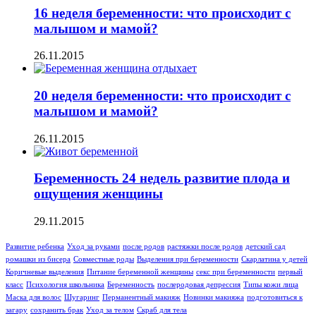
16 неделя беременности: что происходит с
малышом и мамой?
26.11.2015
20 неделя беременности: что происходит с
малышом и мамой?
26.11.2015
Беременность 24 недель развитие плода и
ощущения женщины
29.11.2015
Развитие ребенка
Уход за руками
после родов
растяжки после родов
детский сад
ромашки из бисера
Совместные роды
Выделения при беременности
Скарлатина у детей
Коричневые выделения
Питание беременной женщины
секс при беременности
первый
класс
Психология школьника
Беременность
послеродовая депрессия
Типы кожи лица
Маска для волос
Шугаринг
Перманентный макияж
Новинки макияжа
подготовиться к
загару
сохранить брак
Уход за телом
Скраб для тела