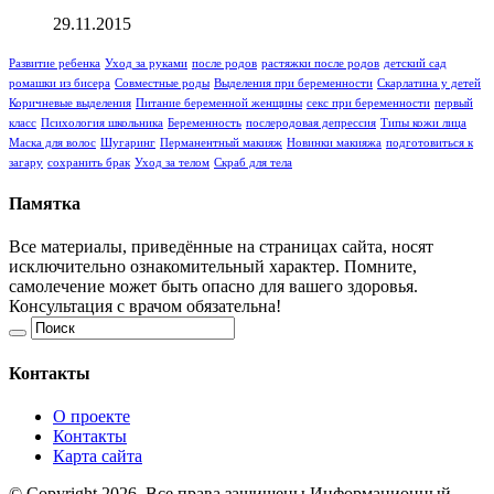
29.11.2015
Развитие ребенка
Уход за руками
после родов
растяжки после родов
детский сад
ромашки из бисера
Совместные роды
Выделения при беременности
Скарлатина у детей
Коричневые выделения
Питание беременной женщины
секс при беременности
первый
класс
Психология школьника
Беременность
послеродовая депрессия
Типы кожи лица
Маска для волос
Шугаринг
Перманентный макияж
Новинки макияжа
подготовиться к
загару
сохранить брак
Уход за телом
Скраб для тела
Памятка
Все материалы, приведённые на страницах сайта, носят
исключительно ознакомительный характер. Помните,
самолечение может быть опасно для вашего здоровья.
Консультация с врачом обязательна!
Контакты
О проекте
Контакты
Карта сайта
© Copyright 2026, Все права защищены Информационный