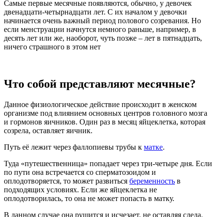
Самые первые месячные появляются, обычно, у девочек
двенадцати-четырнадцати лет. С их началом у девочки
начинается очень важный период полового созревания. Но
если менструации начнутся немного раньше, например, в
десять лет или же, наоборот, чуть позже – лет в пятнадцать,
ничего страшного в этом нет
Что собой представляют месячные?
Данное физиологическое действие происходит в женском
организме под влиянием основных центров головного мозга
и гормонов яичников. Один раз в месяц яйцеклетка, которая
созрела, оставляет яичник.
Путь её лежит через фаллопиевы трубы к
матке
.
Туда «путешественница» попадает через три-четыре дня. Если
по пути она встречается со сперматозоидом и
оплодотворяется, то может развиться
беременность
в
подходящих условиях. Если же яйцеклетка не
оплодотворилась, то она не может попасть в матку.
В данном случае она рушится и исчезает, не оставляя следа.