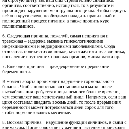
на строгую диету, вес ваш стал стремительно снижаться,
организм, соответственно, истощаться, то в результате и
происходит нарушение менструального цикла. Чтобы вернуть
всё «на круги своя», необходимо наладить правильный и
полноценный процесс питания, а также пропить курс
поливитаминов.
6. Следующая причина, пожалуй, самая неприятная и
тревожная – задержка вызвана гинекологическими,
инфекционными и эндокринными заболеваниями. Сюда
относятся: поликистоз яичников, киста жёлтого тела яичника,
воспаление внутренних половых органов, миома матки пр.
7. Ещё одна причина – преждевременное прерывание
беременности.
В момент аборта происходит нарушение гормонального
баланса. Чтобы полностью восстановиться матке после
выскабливания требуется иногда немного больше времени,
чем составляет ваш менструальный цикл. Например, если ваш
цикл составлял двадцать восемь дней, то после прерывания
беременности может потребоваться дней сорок для того,
чтобы нормализовались месячные.
8. Восьмая причина – нарушение функции яичников, в связи с
климаксом. После сорока лет у женщин частенько происходит