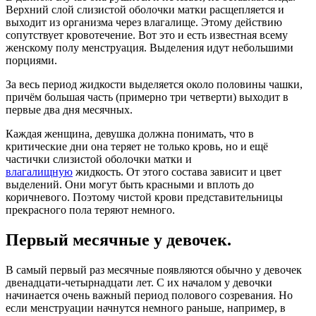
Верхний слой слизистой оболочки матки расщепляется и
выходит из организма через влагалище. Этому действию
сопутствует кровотечение. Вот это и есть известная всему
женскому полу менструация. Выделения идут небольшими
порциями.
За весь период жидкости выделяется около половины чашки,
причём большая часть (примерно три четверти) выходит в
первые два дня месячных.
Каждая женщина, девушка должна понимать, что в
критические дни она теряет не только кровь, но и ещё
частички слизистой оболочки матки и
влагалищную
жидкость. От этого состава зависит и цвет
выделений. Они могут быть красными и вплоть до
коричневого. Поэтому чистой крови представительницы
прекрасного пола теряют немного.
Первый месячные у девочек.
В самый первый раз месячные появляются обычно у девочек
двенадцати-четырнадцати лет. С их началом у девочки
начинается очень важный период полового созревания. Но
если менструации начнутся немного раньше, например, в