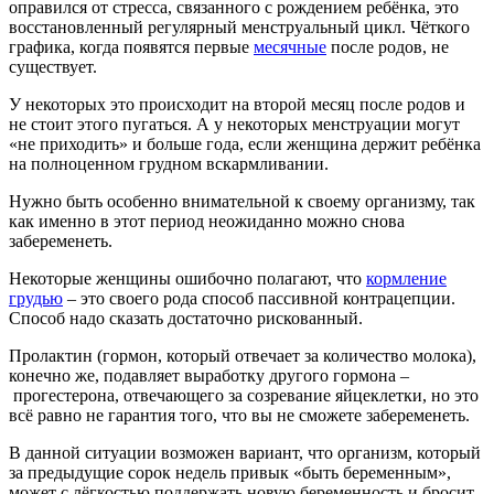
оправился от стресса, связанного с рождением ребёнка, это
восстановленный регулярный менструальный цикл. Чёткого
графика, когда появятся первые
месячные
после родов, не
существует.
У некоторых это происходит на второй месяц после родов и
не стоит этого пугаться. А у некоторых менструации могут
«не приходить» и больше года, если женщина держит ребёнка
на полноценном грудном вскармливании.
Нужно быть особенно внимательной к своему организму, так
как именно в этот период неожиданно можно снова
забеременеть.
Некоторые женщины ошибочно полагают, что
кормление
грудью
– это своего рода способ пассивной контрацепции.
Способ надо сказать достаточно рискованный.
Пролактин (гормон, который отвечает за количество молока),
конечно же, подавляет выработку другого гормона –
прогестерона, отвечающего за созревание яйцеклетки, но это
всё равно не гарантия того, что вы не сможете забеременеть.
В данной ситуации возможен вариант, что организм, который
за предыдущие сорок недель привык «быть беременным»,
может с лёгкостью поддержать новую беременность и бросит