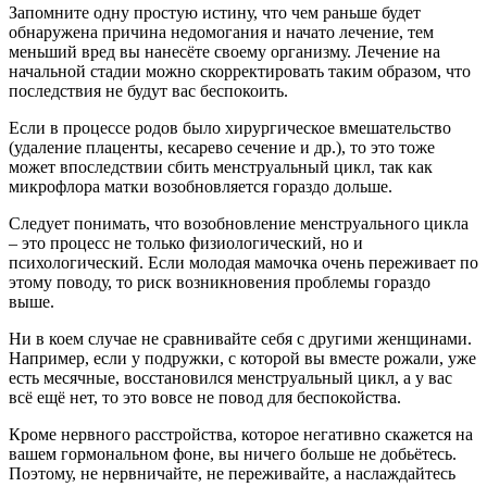
Запомните одну простую истину, что чем раньше будет
обнаружена причина недомогания и начато лечение, тем
меньший вред вы нанесёте своему организму. Лечение на
начальной стадии можно скорректировать таким образом, что
последствия не будут вас беспокоить.
Если в процессе родов было хирургическое вмешательство
(удаление плаценты, кесарево сечение и др.), то это тоже
может впоследствии сбить менструальный цикл, так как
микрофлора матки возобновляется гораздо дольше.
Следует понимать, что возобновление менструального цикла
– это процесс не только физиологический, но и
психологический. Если молодая мамочка очень переживает по
этому поводу, то риск возникновения проблемы гораздо
выше.
Ни в коем случае не сравнивайте себя с другими женщинами.
Например, если у подружки, с которой вы вместе рожали, уже
есть месячные, восстановился менструальный цикл, а у вас
всё ещё нет, то это вовсе не повод для беспокойства.
Кроме нервного расстройства, которое негативно скажется на
вашем гормональном фоне, вы ничего больше не добьётесь.
Поэтому, не нервничайте, не переживайте, а наслаждайтесь