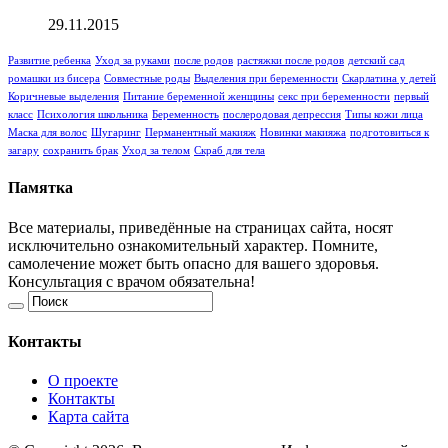
29.11.2015
Развитие ребенка
Уход за руками
после родов
растяжки после родов
детский сад
ромашки из бисера
Совместные роды
Выделения при беременности
Скарлатина у детей
Коричневые выделения
Питание беременной женщины
секс при беременности
первый
класс
Психология школьника
Беременность
послеродовая депрессия
Типы кожи лица
Маска для волос
Шугаринг
Перманентный макияж
Новинки макияжа
подготовиться к
загару
сохранить брак
Уход за телом
Скраб для тела
Памятка
Все материалы, приведённые на страницах сайта, носят
исключительно ознакомительный характер. Помните,
самолечение может быть опасно для вашего здоровья.
Консультация с врачом обязательна!
Контакты
О проекте
Контакты
Карта сайта