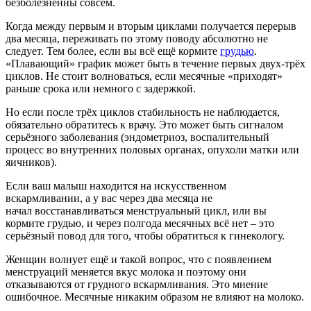
безболезненны совсем.
Когда между первым и вторым циклами получается перерыв
два месяца, переживать по этому поводу абсолютно не
следует. Тем более, если вы всё ещё кормите
грудью
.
«Плавающий» график может быть в течение первых двух-трёх
циклов. Не стоит волноваться, если месячные «приходят»
раньше срока или немного с задержкой.
Но если после трёх циклов стабильность не наблюдается,
обязательно обратитесь к врачу. Это может быть сигналом
серьёзного заболевания (эндометриоз, воспалительный
процесс во внутренних половых органах, опухоли матки или
яичников).
Если ваш малыш находится на искусственном
вскармливании, а у вас через два месяца не
начал восстанавливаться менструальный цикл, или вы
кормите грудью, и через полгода месячных всё нет – это
серьёзный повод для того, чтобы обратиться к гинекологу.
Женщин волнует ещё и такой вопрос, что с появлением
менструаций меняется вкус молока и поэтому они
отказываются от грудного вскармливания. Это мнение
ошибочное. Месячные никаким образом не влияют на молоко.