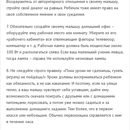
Воздержитесь от авторитарного отношения к своему малышу,
стройте свой диалог на равных. Ребёнок тоже имеет право на
своё собственное мнение и свои суждения.
7. Обязательно создайте своему малышу домашний офис –
оборудуйте ему рабочее место или комнату. Уберите из его
«рабочего кабинета» все отвлекающие факторы: телевизор,
компьютер и т. д. Рабочая лампа должна быть мощностью около
100 Вт и располагаться слева. Если ваш маленький ученик левша,
тогда лампа – справа. Не используйте неоновые лампы.
8. Не следуйте строго правилу: «Пока уроки не сделаешь, гулять
(играть) не пойдёшь!» Уроки должны восприниматься ребёнком
как обязанность, а не как наказание. И поэтому, если на улице
тепло, а ваш малыш чувствует себя уставшим, дайте ему
возможность сначала поиграть с друзьями или с домашними
питомцами, порисовать, а потом уже можно садиться и за
выполнение домашнего задания. Тем более, что в первом
классе они небольшие. Обычно первоклашка справляется с ним
в течение часа.