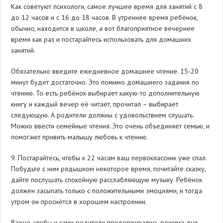
Как советуют психологи, самое лучшее время для занятий с 8
до 12 часов и с 16 до 18 часов. В утреннее время ребёнок,
обычно, находится в школе, а вот благоприятное вечернее
время как раз и постарайтесь использовать для домашних
занятий.
Обязательно введите ежедневное домашнее чтение. 15-20
минут будет достаточно. Это помимо домашнего задания по
чтению. То есть ребёнок выбирает какую-то дополнительную
книгу и каждый вечер её читает, прочитал – выбирает
следующую. А родители должны с удовольствием слушать.
Можно ввести семейные чтения. Это очень объединяет семью, и
помогают привить малышу любовь к чтению.
9. Постарайтесь, чтобы к 22 часам ваш первоклассник уже спал.
Побудьте с ним рядышком некоторое время, почитайте сказку,
дайте послушать спокойную расслабляющую музыку. Ребёнок
должен засыпать только с положительными эмоциями, и тогда
утром он проснётся в хорошем настроении.
Важно, чтобы и сами родители придерживались режима дня.