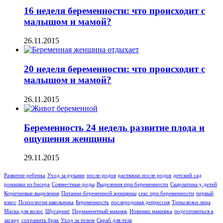
16 неделя беременности: что происходит с
малышом и мамой?
26.11.2015
20 неделя беременности: что происходит с
малышом и мамой?
26.11.2015
Беременность 24 недель развитие плода и
ощущения женщины
29.11.2015
Развитие ребенка
Уход за руками
после родов
растяжки после родов
детский сад
ромашки из бисера
Совместные роды
Выделения при беременности
Скарлатина у детей
Коричневые выделения
Питание беременной женщины
секс при беременности
первый
класс
Психология школьника
Беременность
послеродовая депрессия
Типы кожи лица
Маска для волос
Шугаринг
Перманентный макияж
Новинки макияжа
подготовиться к
загару
сохранить брак
Уход за телом
Скраб для тела