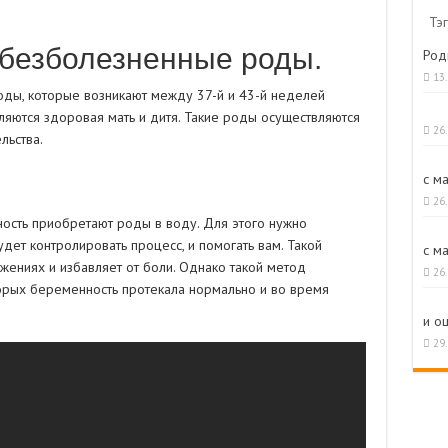
Тэг
безболезненные роды.
Род
13
оды, которые возникают между 37-й и 43-й неделей
ляются здоровая мать и дитя. Такие роды осуществляются
26
льства.
с м
26
ость приобретают роды в воду. Для этого нужно
удет контролировать процесс, и помогать вам. Такой
с м
жениях и избавляет от боли. Однако такой метод
26
торых беременность протекала нормально и во время
и о
29