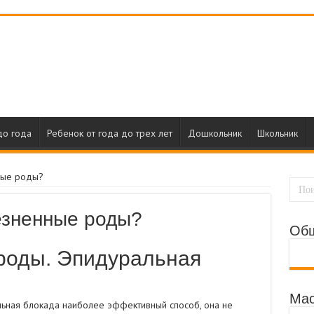
до года
Ребенок от года до трех лет
Дошкольник
Школьник
ные роды?
езненные роды?
Об
роды. Эпидуральная
Мас
ьная блокада наиболее эффективный способ, она не