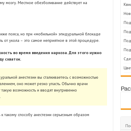
му мозгу. Местное обезболивание действует на
Кви
Нов
Под
Под
ниже пояса, но при «мобильной» эпидуральной блокаде
оль от укола – это самое неприятное в этой процедуре.
Под
Под
ность во время введения наркоза. Для этого нужно
Сде
у схваток.
Цве
дуральной анестезии вы сталкиваетесь с возможностью
влением, оно может резко упасть. Обычно врачи
Рас
 такую возможность и вводят внутривенно
.
 к такому способу анестезии серьезным образом
По