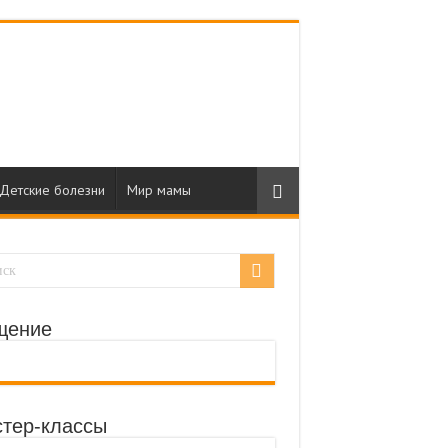
Детские болезни
Мир мамы
щение
тер-классы