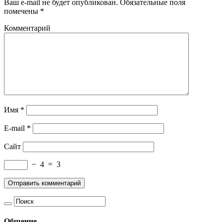
Ваш e-mail не будет опубликован.
Обязательные поля
помечены
*
Комментарий
Имя
*
E-mail
*
Сайт
−
4
=
3
Общение