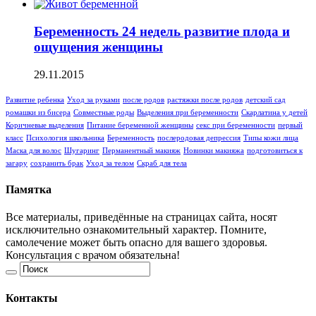
Беременность 24 недель развитие плода и
ощущения женщины
29.11.2015
Развитие ребенка
Уход за руками
после родов
растяжки после родов
детский сад
ромашки из бисера
Совместные роды
Выделения при беременности
Скарлатина у детей
Коричневые выделения
Питание беременной женщины
секс при беременности
первый
класс
Психология школьника
Беременность
послеродовая депрессия
Типы кожи лица
Маска для волос
Шугаринг
Перманентный макияж
Новинки макияжа
подготовиться к
загару
сохранить брак
Уход за телом
Скраб для тела
Памятка
Все материалы, приведённые на страницах сайта, носят
исключительно ознакомительный характер. Помните,
самолечение может быть опасно для вашего здоровья.
Консультация с врачом обязательна!
Контакты