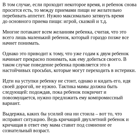
В том случае, если проходит некоторое время, и ребенок снова
просится есть, то между приемами пищи не желательно
перебивать аппетит. Нужно максимально затянуть время
до основного приема пищи: игрой, сказкой и т.д.
Многие потакают всем желаниям ребенка, считая, что это
всего лишь маленький ребенок, который гораздо позже все
начнет понимать.
Однако это приводит к тому, что уже годам к двум ребенок
начинает прекрасно понимать, как ему добиться своего. В
таком случае поведение ребенка проявляется это в
настойчивых просьбах, которые могут переходить в истерики.
Идти на уступки ребенку не стоит, однако и кидать его, идя
своей дорогой, не нужно. Тактика мамы должна быть
следующей: подождав, пока ребенок покричит и
повозмущается, нужно предложить ему компромиссный
вариант.
Выдержка, каких бы усилий она ни стоила – вот то, что
исправит ситуацию. Ведь кричащий двухлетний ребенок и
кричащая в ответ ему мама ставит под сомнение ее
сознательный возраст.