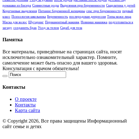
ромашки из бисера
Совместные роды
Выделения при беременности
Скарлатина у детей
Коричневые выделения
Питание беременной женщины
секс при беременности
первый
класс
Психология школьника
Беременность
послеродовая депрессия
Типы кожи лица
Маска для волос
Шугаринг
Перманентный макияж
Новинки макияжа
подготовиться к
загару
сохранить брак
Уход за телом
Скраб для тела
Памятка
Все материалы, приведённые на страницах сайта, носят
исключительно ознакомительный характер. Помните,
самолечение может быть опасно для вашего здоровья.
Консультация с врачом обязательна!
Контакты
О проекте
Контакты
Карта сайта
© Copyright 2026, Все права защищены Информационный
сайт семье и детях