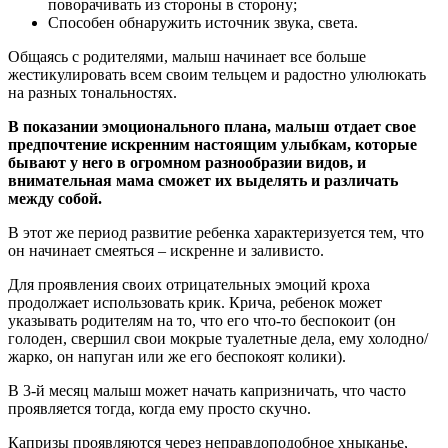
поворачивать из стороны в сторону;
Способен обнаружить источник звука, света.
Общаясь с родителями, малыш начинает все больше
жестикулировать всем своим тельцем и радостно улюлюкать
на разных тональностях.
В показании эмоционального плана, малыш отдает свое
предпочтение искренним настоящим улыбкам, которые
бывают у него в огромном разнообразии видов, и
внимательная мама сможет их выделять и различать
между собой.
В этот же период развитие ребенка характеризуется тем, что
он начинает смеяться – искренне и заливисто.
Для проявления своих отрицательных эмоций кроха
продолжает использовать крик. Крича, ребенок может
указывать родителям на то, что его что-то беспокоит (он
голоден, свершил свои мокрые туалетные дела, ему холодно/
жарко, он напуган или же его беспокоят колики).
В 3-й месяц малыш может начать капризничать, что часто
проявляется тогда, когда ему просто скучно.
Капризы проявляются через неправдоподобное хныканье,