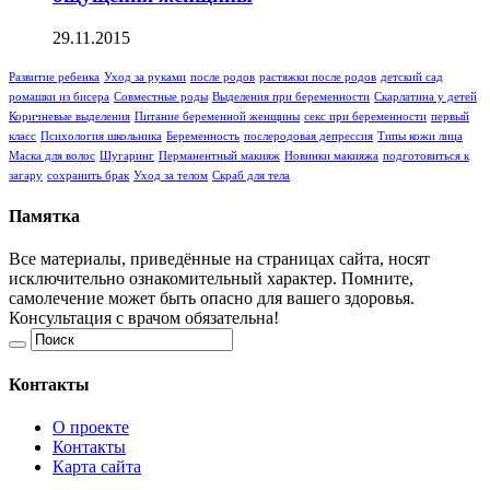
29.11.2015
Развитие ребенка
Уход за руками
после родов
растяжки после родов
детский сад
ромашки из бисера
Совместные роды
Выделения при беременности
Скарлатина у детей
Коричневые выделения
Питание беременной женщины
секс при беременности
первый
класс
Психология школьника
Беременность
послеродовая депрессия
Типы кожи лица
Маска для волос
Шугаринг
Перманентный макияж
Новинки макияжа
подготовиться к
загару
сохранить брак
Уход за телом
Скраб для тела
Памятка
Все материалы, приведённые на страницах сайта, носят
исключительно ознакомительный характер. Помните,
самолечение может быть опасно для вашего здоровья.
Консультация с врачом обязательна!
Контакты
О проекте
Контакты
Карта сайта