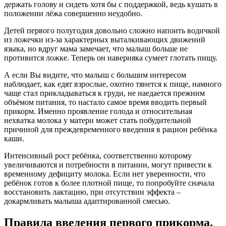
держать голову и сидеть хотя бы с поддержкой, ведь кушать в
положении лёжа совершенно неудобно.
Детей первого полугодия довольно сложно напоить водичкой
из ложечки из-за характерных выталкивающих движений
языка, но вдруг мама замечает, что малыш больше не
противится ложке. Теперь он наверняка сумеет глотать пищу.
А если Вы видите, что малыш с большим интересом
наблюдает, как едят взрослые, охотно тянется к пище, намного
чаще стал прикладываться к груди, не наедается прежним
объёмом питания, то настало самое время вводить первый
прикорм. Именно проявление голода и относительная
нехватка молока у матери может стать побудительной
причиной для преждевременного введения в рацион ребёнка
каши.
Интенсивный рост ребёнка, соответственно которому
увеличиваются и потребности в питании, могут привести к
временному дефициту молока. Если нет уверенности, что
ребёнок готов к более плотной пище, то попробуйте сначала
восстановить лактацию, при отсутствии эффекта –
докармливать малыша адаптированной смесью.
Правила введения первого прикорма.