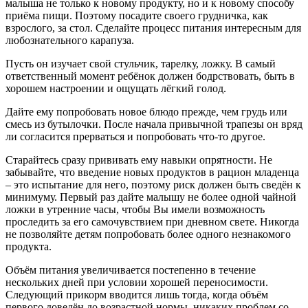
малыша не только к новому продукту, но и к новому способу
приёма пищи. Поэтому посадите своего грудничка, как
взрослого, за стол. Сделайте процесс питания интересным для
любознательного карапуза.
Пусть он изучает свой стульчик, тарелку, ложку. В самый
ответственный момент ребёнок должен бодрствовать, быть в
хорошем настроении и ощущать лёгкий голод.
Дайте ему попробовать новое блюдо прежде, чем грудь или
смесь из бутылочки. После начала привычной трапезы он вряд
ли согласится прерваться и попробовать что-то другое.
Старайтесь сразу прививать ему навыки опрятности. Не
забывайте, что введение новых продуктов в рацион младенца
– это испытание для него, поэтому риск должен быть сведён к
минимуму. Первый раз дайте малышу не более одной чайной
ложки в утренние часы, чтобы Вы имели возможность
проследить за его самочувствием при дневном свете. Никогда
не позволяйте детям попробовать более одного незнакомого
продукта.
Объём питания увеличивается постепенно в течение
нескольких дней при условии хорошей переносимости.
Следующий прикорм вводится лишь тогда, когда объём
первого доведён до возрастной нормы, никаких проблем со