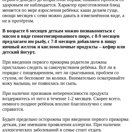
здоровьем не наблюдается. Характер приготовления блюд
меняется по мере взросления ребёнка: каши делаем гуще,
овощи месяцев с семи можно давать в измельчённом виде, а
не в протёртом.
В возрасте 6 месяцев деткам можно познакомиться с
мясом в виде гомогенезированного пюре, с 8-9 месяцев
предлагаем им рыбу, с 7-8 месяцев добавляем в пищу
яичный желток и кисломолочные продукты – кефир или
детский йогурт.
При введении первого прикорма родители должны
пристально следить за самочувствием ребёнка. Всё ли в
порядке с пищеварением, нет ли срыгивания, проблем со
стулом, не беспокоят ли колики. Внимательно осматривайте
кожу малыша, не появилась ли сыпь.
При наличии признаков непереносимости продукта
воздержитесь от него в течение 1-2 месяцев. Скорее всего,
немного позднее ребёнок вполне благополучно с ним
справится.
Будьте предельно осторожны при введении первого прикорма
деткам, уже имевшим проявления аллергии. При наличии
аллергических заболеваний в семье стоит отдать