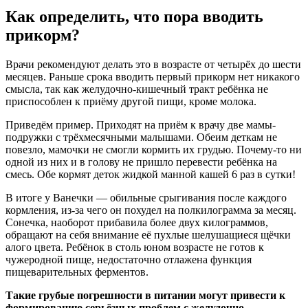
Как определить, что пора вводить
прикорм?
Врачи рекомендуют делать это в возрасте от четырёх до шести
месяцев. Раньше срока вводить первый прикорм нет никакого
смысла, так как желудочно-кишечный тракт ребёнка не
приспособлен к приёму другой пищи, кроме молока.
Приведём пример. Приходят на приём к врачу две мамы-
подружки с трёхмесячными малышами. Обеим деткам не
повезло, мамочки не смогли кормить их грудью. Почему-то ни
одной из них и в голову не пришло перевести ребёнка на
смесь. Обе кормят деток жидкой манной кашей 6 раз в сутки!
В итоге у Ванечки — обильные срыгивания после каждого
кормления, из-за чего он похудел на полкилограмма за месяц.
Сонечка, наоборот прибавила более двух килограммов,
обращают на себя внимание её пухлые шелушащиеся щёчки
алого цвета. Ребёнок в столь юном возрасте не готов к
чужеродной пище, недостаточно отлажена функция
пищеварительных ферментов.
Такие грубые погрешности в питании могут привести к
формированию серьёзных проблем с желудочно-