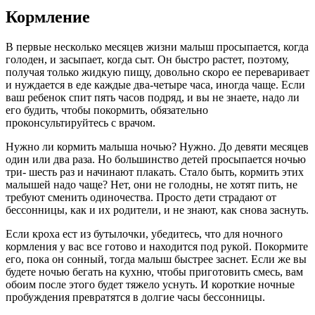
Кормление
В первые несколько месяцев жизни малыш просыпается, когда
голоден, и засыпает, когда сыт. Он быстро растет, поэтому,
получая только жидкую пищу, довольно скоро ее переваривает
и нуждается в еде каждые два-четыре часа, иногда чаще. Если
ваш ребенок спит пять часов подряд, и вы не знаете, надо ли
его будить, чтобы покормить, обязательно
проконсультируйтесь с врачом.
Нужно ли кормить малыша ночью? Нужно. До девяти месяцев
один или два раза. Но большинство детей просыпается ночью
три- шесть раз и начинают плакать. Стало быть, кормить этих
малышей надо чаще? Нет, они не голодны, не хотят пить, не
требуют сменить одиночества. Просто дети страдают от
бессонницы, как и их родители, и не знают, как снова заснуть.
Если кроха ест из бутылочки, убедитесь, что для ночного
кормления у вас все готово и находится под рукой. Покормите
его, пока он сонный, тогда малыш быстрее заснет. Если же вы
будете ночью бегать на кухню, чтобы приготовить смесь, вам
обоим после этого будет тяжело уснуть. И короткие ночные
пробуждения превратятся в долгие часы бессонницы.