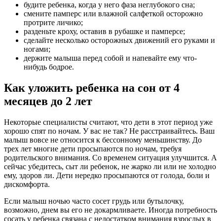
будите ребенка, когда у него фаза неглубокого сна;
смените памперс или влажной салфеткой осторожно
протрите личико;
разденьте кроху, оставив в рубашке и памперсе;
сделайте несколько осторожных движений его руками и
ногами;
держите малыша перед собой и напевайте ему что-
нибудь бодрое.
Как уложить ребенка на сон от 4
месяцев до 2 лет
Некоторые специалисты считают, что дети в этот период уже
хорошо спят по ночам. У вас не так? Не расстраивайтесь. Ваш
малыш вовсе не относится к бессонному меньшинству. До
трех лет многие дети просыпаются по ночам, требуя
родительского внимания. Со временем ситуация улучшится. А
сейчас убедитесь, сыт ли ребенок, не жарко ли или не холодно
ему, здоров ли. Дети нередко просыпаются от голода, боли и
дискомфорта.
Если малыш ночью часто сосет грудь или бутылочку,
возможно, днем вы его не докармливаете. Иногда потребность
сосать у ребенка связана с недостатком внимания взрослых в