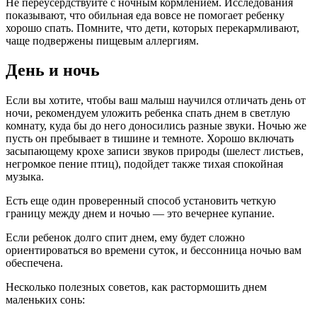
Не переусердствуйте с ночным кормлением. Исследования
показывают, что обильная еда вовсе не помогает ребенку
хорошо спать. Помните, что дети, которых перекармливают,
чаще подвержены пищевым аллергиям.
День и ночь
Если вы хотите, чтобы ваш малыш научился отличать день от
ночи, рекомендуем уложить ребенка спать днем в светлую
комнату, куда бы до него доносились разные звуки. Ночью же
пусть он пребывает в тишине и темноте. Хорошо включать
засыпающему крохе записи звуков природы (шелест листьев,
негромкое пение птиц), подойдет также тихая спокойная
музыка.
Есть еще один проверенный способ установить четкую
границу между днем и ночью — это вечернее купание.
Если ребенок долго спит днем, ему будет сложно
ориентироваться во времени суток, и бессонница ночью вам
обеспечена.
Несколько полезных советов, как растормошить днем
маленьких сонь: