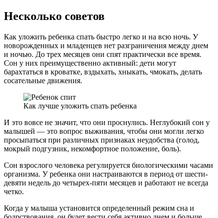
Несколько советов
Как уложить ребенка спать быстро легко и на всю ночь. У
новорожденных и младенцев нет разграничения между днем
и ночью. До трех месяцев они спят практически все время.
Сон у них преимущественно активный: дети могут
барахтаться в кроватке, вздыхать, хныкать, чмокать, делать
сосательные движения.
Как лучше уложить спать ребенка
И это вовсе не значит, что они проснулись. Неглубокий сон у
малышей — это вопрос выживания, чтобы они могли легко
просыпаться при различных признаках неудобства (голод,
мокрый подгузник, некомфортное положение, боль).
Сон взрослого человека регулируется биологическими часами
организма. У ребенка они настраиваются в период от шести-
девяти недель до четырех-пяти месяцев и работают не всегда
четко.
Когда у малыша установится определенный режим сна и
бодрствования, он будет вести себя активно днем и больше