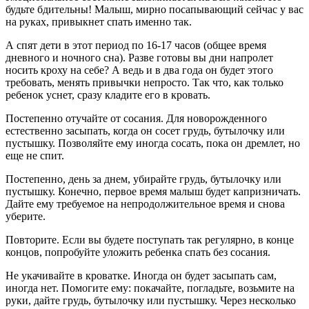
будьте бдительны! Малыш, мирно посапывающий сейчас у вас
на руках, привыкнет спать именно так.
А спят дети в этот период по 16-17 часов (общее время
дневного и ночного сна). Разве готовы вы дни напролет
носить кроху на себе? А ведь и в два года он будет этого
требовать, менять привычки непросто. Так что, как только
ребенок уснет, сразу кладите его в кровать.
Постепенно отучайте от сосания. Для новорожденного
естественно засыпать, когда он сосет грудь, бутылочку или
пустышку. Позволяйте ему иногда сосать, пока он дремлет, но
еще не спит.
Постепенно, день за днем, убирайте грудь, бутылочку или
пустышку. Конечно, первое время малыш будет капризничать.
Дайте ему требуемое на непродолжительное время и снова
уберите.
Повторите. Если вы будете поступать так регулярно, в конце
концов, попробуйте уложить ребенка спать без сосания.
Не укачивайте в кроватке. Иногда он будет засыпать сам,
иногда нет. Помогите ему: покачайте, погладьте, возьмите на
руки, дайте грудь, бутылочку или пустышку. Через несколько