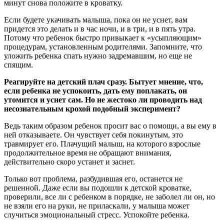
минут снова положите в кроватку.
Если будете укачивать малыша, пока он не уснет, вам
придется это делать и в час ночи, и в три, и в пять утра.
Потому что ребенок быстро привыкает к «усыпляющим»
процедурам, установленным родителями. Запомните, что
уложить ребенка спать нужно задремавшим, но еще не
спящим.
Реагируйте на детский плач сразу. Бытует мнение, что,
если ребенка не успокоить, дать ему поплакать, он
утомится и уснет сам. Но не жестоко ли проводить над
несознательным крохой подобный эксперимент?
Ведь таким образом ребенок просит вас о помощи, а вы ему в
ней отказываете. Он чувствует себя покинутым, это
травмирует его. Плачущий малыш, на которого взрослые
продолжительное время не обращают внимания,
действительно скоро устанет и заснет.
Только вот проблема, разбудившая его, останется не
решенной. Даже если вы подошли к детской кроватке,
проверили, все ли с ребенком в порядке, не заболел ли он, но
не взяли его на руки, не приласкали, у малыша может
случиться эмоциональный стресс. Успокойте ребенка.