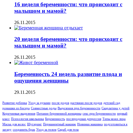
16 неделя беременности: что происходит с
малышом и мамой?
26.11.2015
20 неделя беременности: что происходит с
малышом и мамой?
26.11.2015
Беременность 24 недель развитие плода и
ощущения женщины
29.11.2015
Развитие ребенка
Уход за руками
после родов
растяжки после родов
детский сад
ромашки из бисера
Совместные роды
Выделения при беременности
Скарлатина у детей
Коричневые выделения
Питание беременной женщины
секс при беременности
первый
класс
Психология школьника
Беременность
послеродовая депрессия
Типы кожи лица
Маска для волос
Шугаринг
Перманентный макияж
Новинки макияжа
подготовиться к
загару
сохранить брак
Уход за телом
Скраб для тела