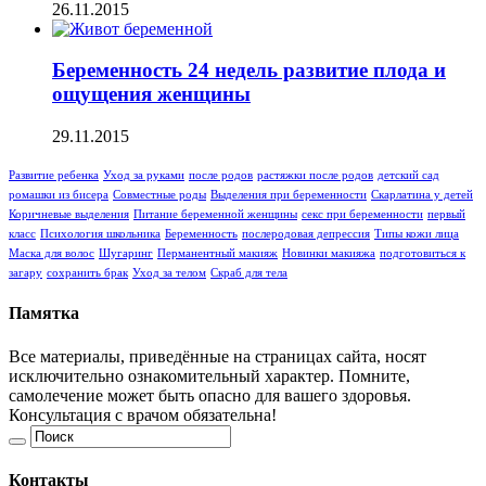
26.11.2015
Беременность 24 недель развитие плода и
ощущения женщины
29.11.2015
Развитие ребенка
Уход за руками
после родов
растяжки после родов
детский сад
ромашки из бисера
Совместные роды
Выделения при беременности
Скарлатина у детей
Коричневые выделения
Питание беременной женщины
секс при беременности
первый
класс
Психология школьника
Беременность
послеродовая депрессия
Типы кожи лица
Маска для волос
Шугаринг
Перманентный макияж
Новинки макияжа
подготовиться к
загару
сохранить брак
Уход за телом
Скраб для тела
Памятка
Все материалы, приведённые на страницах сайта, носят
исключительно ознакомительный характер. Помните,
самолечение может быть опасно для вашего здоровья.
Консультация с врачом обязательна!
Контакты