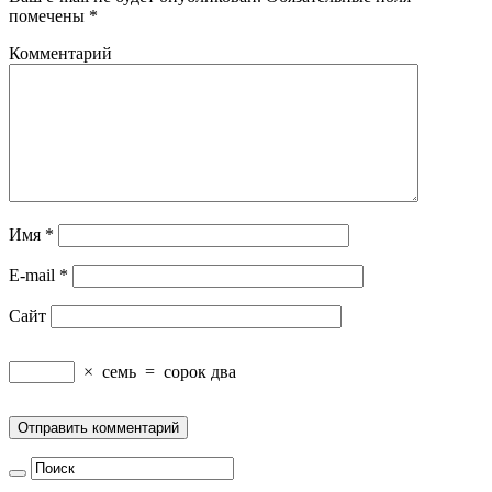
помечены
*
Комментарий
Имя
*
E-mail
*
Сайт
×
семь
=
сорок два