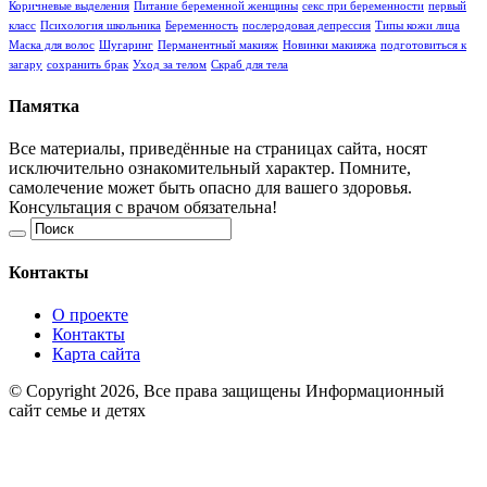
Коричневые выделения
Питание беременной женщины
секс при беременности
первый
класс
Психология школьника
Беременность
послеродовая депрессия
Типы кожи лица
Маска для волос
Шугаринг
Перманентный макияж
Новинки макияжа
подготовиться к
загару
сохранить брак
Уход за телом
Скраб для тела
Памятка
Все материалы, приведённые на страницах сайта, носят
исключительно ознакомительный характер. Помните,
самолечение может быть опасно для вашего здоровья.
Консультация с врачом обязательна!
Контакты
О проекте
Контакты
Карта сайта
© Copyright 2026, Все права защищены Информационный
сайт семье и детях