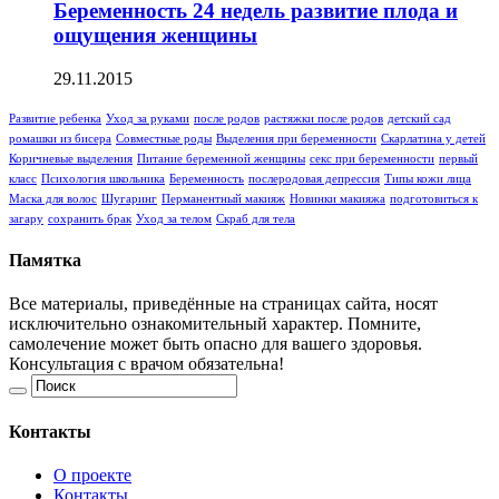
Беременность 24 недель развитие плода и
ощущения женщины
29.11.2015
Развитие ребенка
Уход за руками
после родов
растяжки после родов
детский сад
ромашки из бисера
Совместные роды
Выделения при беременности
Скарлатина у детей
Коричневые выделения
Питание беременной женщины
секс при беременности
первый
класс
Психология школьника
Беременность
послеродовая депрессия
Типы кожи лица
Маска для волос
Шугаринг
Перманентный макияж
Новинки макияжа
подготовиться к
загару
сохранить брак
Уход за телом
Скраб для тела
Памятка
Все материалы, приведённые на страницах сайта, носят
исключительно ознакомительный характер. Помните,
самолечение может быть опасно для вашего здоровья.
Консультация с врачом обязательна!
Контакты
О проекте
Контакты