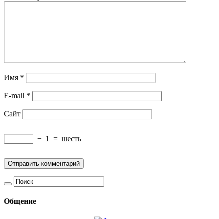
Имя
*
E-mail
*
Сайт
−
1
=
шесть
Общение