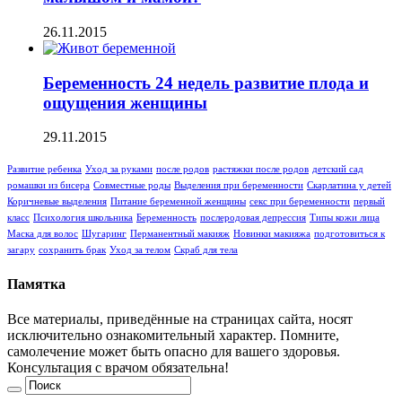
26.11.2015
Беременность 24 недель развитие плода и
ощущения женщины
29.11.2015
Развитие ребенка
Уход за руками
после родов
растяжки после родов
детский сад
ромашки из бисера
Совместные роды
Выделения при беременности
Скарлатина у детей
Коричневые выделения
Питание беременной женщины
секс при беременности
первый
класс
Психология школьника
Беременность
послеродовая депрессия
Типы кожи лица
Маска для волос
Шугаринг
Перманентный макияж
Новинки макияжа
подготовиться к
загару
сохранить брак
Уход за телом
Скраб для тела
Памятка
Все материалы, приведённые на страницах сайта, носят
исключительно ознакомительный характер. Помните,
самолечение может быть опасно для вашего здоровья.
Консультация с врачом обязательна!