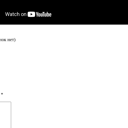
нок нет)
ы
*