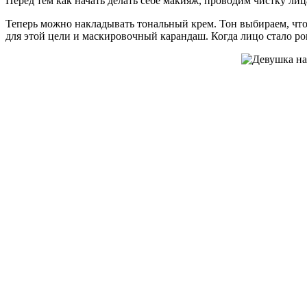
Перед тем как начать делать себе макияж, проводим чистку л
Теперь можно накладывать тональный крем. Тон выбираем, чт
для этой цели и маскировочный карандаш. Когда лицо стало ров