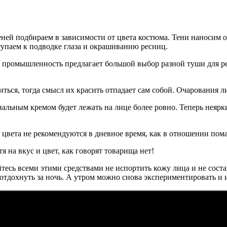
теней подбираем в зависимости от цвета костюма. Тени наносим о
тупаем к подводке глаза и окрашиванию ресниц.
я промышленность предлагает большой выбор разной туши для ре
ться, тогда смысл их красить отпадает сам собой. Очарования л
нальным кремом будет лежать на лице более ровно. Теперь неяр
цвета не рекомендуются в дневное время, как в отношении помад
я на вкус и цвет, как говорят товарища нет!
айтесь всеми этими средствами не испортить кожу лица и не сос
отдохнуть за ночь. А утром можно снова экспериментировать и 