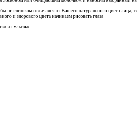
ица лосьоном или очищающим молочком и наносим выбранный нам
обы не слишком отличался от Вашего натурального цвета лица,
ного и здорового цвета начинаем рисовать глаза.