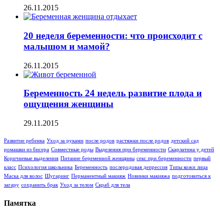
26.11.2015
20 неделя беременности: что происходит с
малышом и мамой?
26.11.2015
Беременность 24 недель развитие плода и
ощущения женщины
29.11.2015
Развитие ребенка
Уход за руками
после родов
растяжки после родов
детский сад
ромашки из бисера
Совместные роды
Выделения при беременности
Скарлатина у детей
Коричневые выделения
Питание беременной женщины
секс при беременности
первый
класс
Психология школьника
Беременность
послеродовая депрессия
Типы кожи лица
Маска для волос
Шугаринг
Перманентный макияж
Новинки макияжа
подготовиться к
загару
сохранить брак
Уход за телом
Скраб для тела
Памятка