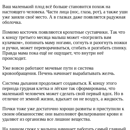
Ваш маленький плод всё больше становится похож на
настоящего человека. Части лица (нос, глаза, рот), а также уши
уже заняли своё место. А в глазках даже появляется радужная
оболочка.
Помимо косточек появляются крохотные суставчики. Так что
к концу третьего месяца малыш может «погрозить вам
кулачком», попинать маму ногами, согнуть и разогнуть ножки
и ручки, может переворачиваться, сгибать и разгибать спинку.
Правда мама пока ещё не ощущает, что внутри неё
происходит.
Уже вовсю работают мочевые пути и система
кровообращения. Печень начинает вырабатывать желчь.
Система дыхания продолжает создаваться. К концу этого
периода грудная клетка и лёгкие так сформированы, что
маленький человечек может сделать свой первый вдох. Но в
отличие от земной жизни, вдыхает он не воздух, а жидкость.
Почки тоже уже достаточно хорошо развиты и приступили к
своим обязанностям: они выполняют фильтрование крови и
удаляют из организма все лишние вещества.
На данном сроке у малыша начинает работать самый главный