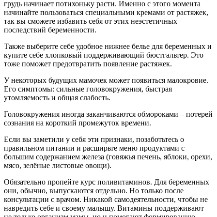
грудь начинает потихоньку расти. Именно с этого момента
начинайте пользоваться специальными кремами от растяжек,
так вы сможете избавить себя от этих неэстетичных
последствий беременности.
Также выберите себе удобное нижнее белье для беременных и
купите себе хлопковый поддерживающий бюстгальтер. Это
тоже поможет предотвратить появление растяжек.
У некоторых будущих мамочек может появиться малокровие.
Его симптомы: сильные головокружения, быстрая
утомляемость и общая слабость.
Головокружения иногда заканчиваются обмороками – потерей
сознания на короткий промежуток времени.
Если вы заметили у себя эти признаки, позаботьтесь о
правильном питании и расширьте меню продуктами с
большим содержанием железа (говяжья печень, яблоки, орехи,
мясо, зелёные листовые овощи).
Обязательно пропейте курс поливитаминов. Для беременных
они, обычно, выпускаются отдельно. Но только после
консультации с врачом. Никакой самодеятельности, чтобы не
навредить себе и своему малышу. Витамины поддерживают
не только организм мамы, но и помогают формированию