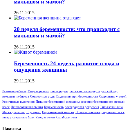
малышом и мамой?
26.11.2015
20 неделя беременности: что происходит с
малышом и мамой?
26.11.2015
Беременность 24 недель развитие плода и
ощущения женщины
29.11.2015
Развитие ребенка
Уход за руками
после родов
растяжки после родов
детский сад
ромашки из бисера
Совместные роды
Выделения при беременности
Скарлатина у детей
Коричневые выделения
Питание беременной женщины
секс при беременности
первый
класс
Психология школьника
Беременность
послеродовая депрессия
Типы кожи лица
Маска для волос
Шугаринг
Перманентный макияж
Новинки макияжа
подготовиться к
загару
сохранить брак
Уход за телом
Скраб для тела
Памятка