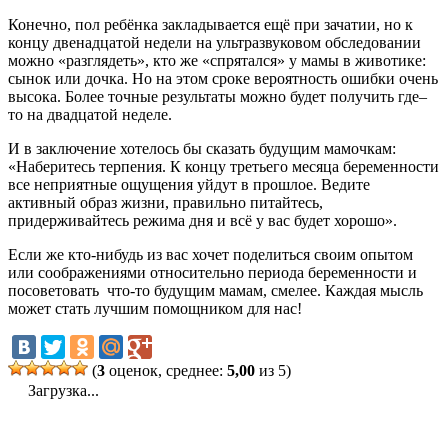
Конечно, пол ребёнка закладывается ещё при зачатии, но к
концу двенадцатой недели на ультразвуковом обследовании
можно «разглядеть», кто же «спрятался» у мамы в животике:
сынок или дочка. Но на этом сроке вероятность ошибки очень
высока. Более точные результаты можно будет получить где–
то на двадцатой неделе.
И в заключение хотелось бы сказать будущим мамочкам:
«Наберитесь терпения. К концу третьего месяца беременности
все неприятные ощущения уйдут в прошлое. Ведите
активный образ жизни, правильно питайтесь,
придерживайтесь режима дня и всё у вас будет хорошо».
Если же кто-нибудь из вас хочет поделиться своим опытом
или соображениями относительно периода беременности и
посоветовать что-то будущим мамам, смелее. Каждая мысль
может стать лучшим помощником для нас!
(
3
оценок, среднее:
5,00
из 5)
Загрузка...