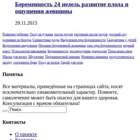
Беременность 24 недель развитие плода и
ощущения женщины
29.11.2015
Развитие ребенка
Уход за руками
после родов
растяжки после родов
детский сад
ромашки из бисера
Совместные роды
Выделения при беременности
Скарлатина у детей
Коричневые выделения
Питание беременной женщины
секс при беременности
первый
класс
Психология школьника
Беременность
послеродовая депрессия
Типы кожи лица
Маска для волос
Шугаринг
Перманентный макияж
Новинки макияжа
подготовиться к
загару
сохранить брак
Уход за телом
Скраб для тела
Памятка
Все материалы, приведённые на страницах сайта, носят
исключительно ознакомительный характер. Помните,
самолечение может быть опасно для вашего здоровья.
Консультация с врачом обязательна!
Контакты
О проекте
Контакты