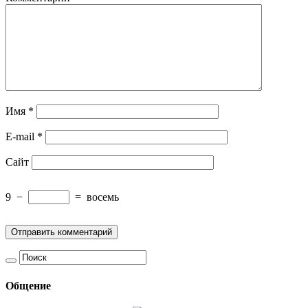
Имя
*
E-mail
*
Сайт
9
−
=
восемь
Общение