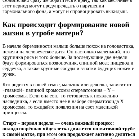
Обязательно сразу же обратитесь к врачу, так как месячные в
этот период могут предупреждать о нарушении
гормонального фона, а могут и спровоцировать выкидыш.
Как происходит формирование новой
жизни в утробе матери?
В начале беременности малыш больше похож на головастика,
нежели на человеческое дитя. Он настолько маленький, что
крупинка риса и того больше. За последующие две недели
будут формироваться позвоночник, спинной мозг, пищевод и
сердечко, а также крупные сосуды и зачатки будущих ножек и
ручек.
Кто родится в вашей семье, мальчик или девочка, зависит от
«главной» папиной хромосомы сперматозоида – Y –
хромосомы. Если она есть, то готовьтесь к появлению
наследника, а если вместо неё в наборе сперматозоида Х –
хромосома, то ожидайте появления на свет маленькой
принцессы.
Старт – первая неделя — очень важный процесс:
оплодотворённая яйцеклетка движется по маточной трубе
к самой матке, при этом она продолжает активно делиться