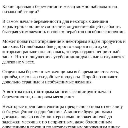
Какие признаки беременности месяц можно наблюдать на
начальной стадии?
В самом начале беременности для некоторых женщин
характерно сонливое состояние, ощущение общей слабости,
быстрая утомляемость и совсем неработоспособное состояние.
Может появиться отвращение к некоторым видам продуктов и
запахам. От любимых блюд просто «воротит», а духи,
которыми раньше пользовалась, теперь издают неприятный
запах. Но эти ощущения сугубо индивидуальные и случаются
далеко не у всех.
Отдельным беременным женщинам всё время хочется есть,
причём, не только съедобные продукты. Порой возникают
довольно странные и необъяснимые желания.
А вот токсикоз, с которым многие ассоциируют начало
беременности, на первом месяце нет.
Некоторые представительницы прекрасного пола отмечали у
себя учащённое сердцебиение. А многие будущие мамы
догадывались о своём «интересном» положении ещё до
задержки месячных по неприятным, даже болезненным
ощущениям в груди и по нехарактерным ощущениям внизу