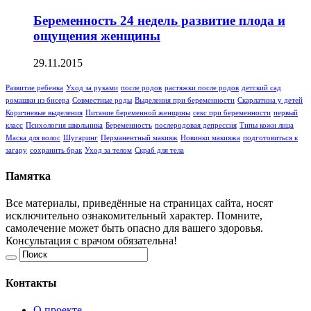
Беременность 24 недель развитие плода и
ощущения женщины
29.11.2015
Развитие ребенка
Уход за руками
после родов
растяжки после родов
детский сад
ромашки из бисера
Совместные роды
Выделения при беременности
Скарлатина у детей
Коричневые выделения
Питание беременной женщины
секс при беременности
первый
класс
Психология школьника
Беременность
послеродовая депрессия
Типы кожи лица
Маска для волос
Шугаринг
Перманентный макияж
Новинки макияжа
подготовиться к
загару
сохранить брак
Уход за телом
Скраб для тела
Памятка
Все материалы, приведённые на страницах сайта, носят
исключительно ознакомительный характер. Помните,
самолечение может быть опасно для вашего здоровья.
Консультация с врачом обязательна!
Контакты
О проекте