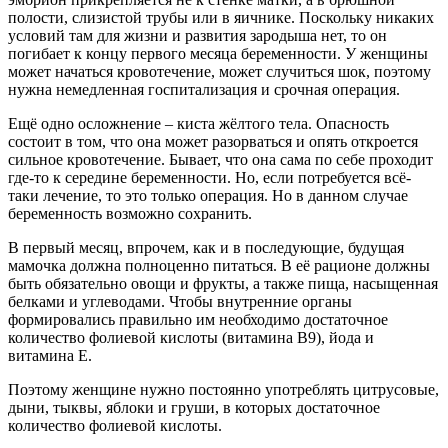
полости, слизистой трубы или в яичнике. Поскольку никаких
условий там для жизни и развития зародыша нет, то он
погибает к концу первого месяца беременности. У женщины
может начаться кровотечение, может случиться шок, поэтому
нужна немедленная госпитализация и срочная операция.
Ещё одно осложнение – киста жёлтого тела. Опасность
состоит в том, что она может разорваться и опять откроется
сильное кровотечение. Бывает, что она сама по себе проходит
где-то к середине беременности. Но, если потребуется всё-
таки лечение, то это только операция. Но в данном случае
беременность возможно сохранить.
В первый месяц, впрочем, как и в последующие, будущая
мамочка должна полноценно питаться. В её рационе должны
быть обязательно овощи и фрукты, а также пища, насыщенная
белками и углеводами. Чтобы внутренние органы
формировались правильно им необходимо достаточное
количество фолиевой кислоты (витамина В9), йода и
витамина Е.
Поэтому женщине нужно постоянно употреблять цитрусовые,
дыни, тыквы, яблоки и груши, в которых достаточное
количество фолиевой кислоты.