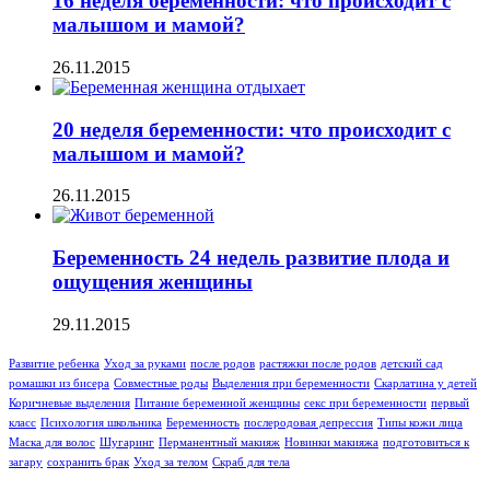
16 неделя беременности: что происходит с
малышом и мамой?
26.11.2015
20 неделя беременности: что происходит с
малышом и мамой?
26.11.2015
Беременность 24 недель развитие плода и
ощущения женщины
29.11.2015
Развитие ребенка
Уход за руками
после родов
растяжки после родов
детский сад
ромашки из бисера
Совместные роды
Выделения при беременности
Скарлатина у детей
Коричневые выделения
Питание беременной женщины
секс при беременности
первый
класс
Психология школьника
Беременность
послеродовая депрессия
Типы кожи лица
Маска для волос
Шугаринг
Перманентный макияж
Новинки макияжа
подготовиться к
загару
сохранить брак
Уход за телом
Скраб для тела