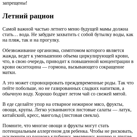
запрещены!
Летний рацион
Самой важной частью летнего меню будущей мамы должна
стать… вода. Не забудьте захватить с собой бутылку воды, как
на пляж, так и на прогулку.
Обезвоживание организма, симптомом которого является
жажда, ведет к уменьшению объема циркулирующей крови,
что, в свою очередь, приводит к повышенной концентрации в
крови окситоцина — гормона, вызывающего сокращение
матки.
А это может спровоцировать преждевременные роды. Так что
пейте побольше, но не газированных сладких напитков, а
обычную воду. Хорошо бодрит летом чай со свежей мятой.
В еде сделайте упор на отварное нежирное мясо, фрукты,
овощи, крупы. Легко усваиваются листовые салаты — латук,
китайский, кресс, мангольд (листовая свекла).
Помните, что многие овощи и фрукты могут стать
потенциальным аллергеном для ребенка. Чтобы не рисковать,
исключите из рациона клубнику, землянику, вишню и другие