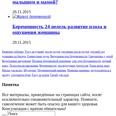
малышом и мамой?
26.11.2015
Беременность 24 недель развитие плода и
ощущения женщины
29.11.2015
Развитие ребенка
Уход за руками
после родов
растяжки после родов
детский сад
ромашки из бисера
Совместные роды
Выделения при беременности
Скарлатина у детей
Коричневые выделения
Питание беременной женщины
секс при беременности
первый
класс
Психология школьника
Беременность
послеродовая депрессия
Типы кожи лица
Маска для волос
Шугаринг
Перманентный макияж
Новинки макияжа
подготовиться к
загару
сохранить брак
Уход за телом
Скраб для тела
Памятка
Все материалы, приведённые на страницах сайта, носят
исключительно ознакомительный характер. Помните,
самолечение может быть опасно для вашего здоровья.
Консультация с врачом обязательна!