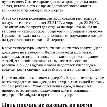
путешествие. Самые жаркие дни лета приходятся на июль-
август, кстати, в это же время достигает своего апогея
количество отдыхающих на курортах.
А вот со второй половины сентября средняя температура
воздуха все еще составляет 23-24 °С, а моря — до 22-24 °С.
Это оптимальное время для отдыха на море, что бы вы ни
выбрали — черноморское побережье или средиземноморское.
Прежде чем ехать на курорт, поищите информацию о погоде
на туристических сайтах в Интернете.
Кроме температуры имеет значение и качество воздуха. Дело
здесь даже не в экологии. Летом снижается количество
кислорода, отсюда — гипоксия — кислородное голодание
тканей, что особенно плохо сказывается на состоянии
ребенка. Но и для будущей мамы недостаток кислорода в
воздухе грозит ощущением разбитости и головными болями.
И еще позаботьтесь о своем гардеробе. В дневные часы лучше
всего подходит легкая одежда из натуральных тканей светлых
тонов с рукавами. Узкая облегающая одежда нарушает
процесс естественного охлаждения кожи и усиливает
перегрев. Не забудьте и про головной убор.
Пять причин не загорать во время