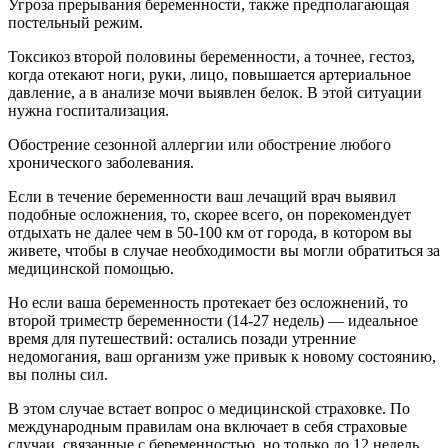
Угроза прерывания беременности, также предполагающая
постельный режим.
Токсикоз второй половины беременности, а точнее, гестоз,
когда отекают ноги, руки, лицо, повышается артериальное
давление, а в анализе мочи выявлен белок. В этой ситуации
нужна госпитализация.
Обострение сезонной аллергии или обострение любого
хронического заболевания.
Если в течение беременности ваш лечащий врач выявил
подобные осложнения, то, скорее всего, он порекомендует
отдыхать не далее чем в 50-100 км от города, в котором вы
живете, чтобы в случае необходимости вы могли обратиться за
медицинской помощью.
Но если ваша беременность протекает без осложнений, то
второй триместр беременности (14-27 недель) — идеальное
время для путешествий: остались позади утренние
недомогания, ваш организм уже привык к новому состоянию,
вы полны сил.
В этом случае встает вопрос о медицинской страховке. По
международным правилам она включает в себя страховые
случаи, связанные с беременностью, но только до 12 недель.