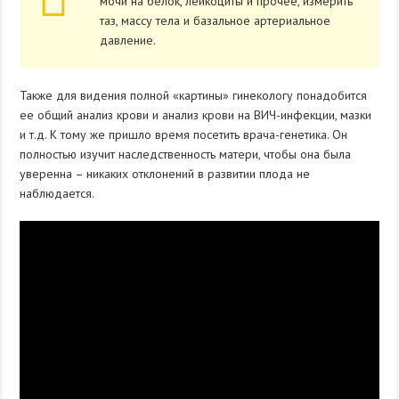
мочи на белок, лейкоциты и прочее, измерить
таз, массу тела и базальное артериальное
давление.
Также для видения полной «картины» гинекологу понадобится
ее общий анализ крови и анализ крови на ВИЧ-инфекции, мазки
и т.д. К тому же пришло время посетить врача-генетика. Он
полностью изучит наследственность матери, чтобы она была
уверенна – никаких отклонений в развитии плода не
наблюдается.