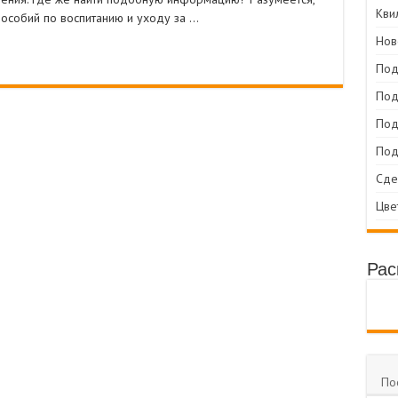
Кви
пособий по воспитанию и уходу за …
Нов
Под
Под
Под
Под
Сде
Цве
Рас
По