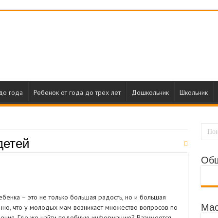
до года
Ребенок от года до трех лет
Дошкольник
Школьник
детей
Об
бенка – это не только большая радость, но и большая
Мас
енно, что у молодых мам возникает множество вопросов по
ечения. Где же найти подобную информацию? Разумеется,