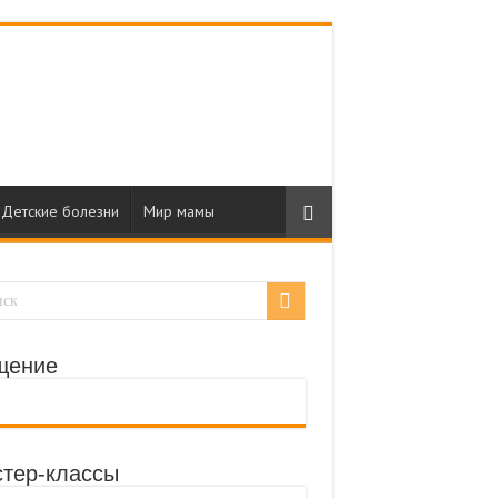
Детские болезни
Мир мамы
щение
тер-классы