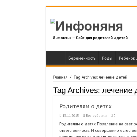
Инфоняня — Сайт для родителей и детей
Беременность
Роды
Ребенок 
Главная
/
Tag Archives: лечение детей
Tag Archives:
лечение 
Родителям о детях
13.11.2015
Без рубрики
0
Родителям о детях Появление на свет ре
ответственность. И совершенно естеств
поводу ухода за детьми, воспитания, л