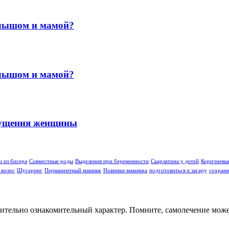
малышом и мамой?
малышом и мамой?
ощущения женщины
 из бисера
Совместные роды
Выделения при беременности
Скарлатина у детей
Коричневы
 волос
Шугаринг
Перманентный макияж
Новинки макияжа
подготовиться к загару
сохрани
ительно ознакомительный характер. Помните, самолечение может