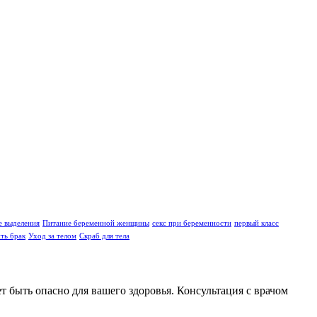
е выделения
Питание беременной женщины
секс при беременности
первый класс
ть брак
Уход за телом
Скраб для тела
 быть опасно для вашего здоровья. Консультация с врачом