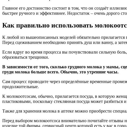
Главное его достоинство состоит в том, что он создаёт иллюз
быстрее ручного и эффективнее. Недостаток – очень дорого сто
Как правильно использовать молокоот
К любой из вышеописанных моделей обязательно прилагается п
Перед сцеживанием необходимо принять душ или ванну, а зате
Если вдруг во время процесса вы почувствовали сильную боль, 
образоваться трещинки.
В зависимости от того, сколько грудного молока у мамы, с
груди молока больше всего. Обычно, это утренние часы.
Сам процесс проводите через определённые временные промежу
продолжительные.
К молокоотсосам, обычно, прилагается посуда, в которую жен
пластиковыми, поскольку стеклянная посуда может разбиться и 
Также для хранения молока в аптеке можно приобрести специа
Перед выбором молокоотсоса внимательно почитайте отзывы на
изделие той фирмы, сервисный центр которой есть у вас в горо