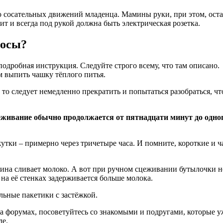
ию сосательных движений младенца. Мамины руки, при этом, ост
ит и всегда под рукой должна быть электрическая розетка.
сосы?
одробная инструкция. Следуйте строго всему, что там описано.
м выпить чашку тёплого питья.
то следует немедленно прекратить и попытаться разобраться, чт
цеживание обычно продолжается от пятнадцати минут до одно
тки – примерно через тричетыре часа. И помните, короткие и 
щина сливает молоко. А вот при ручном сцеживании бутылочки н
на её стенках задерживается больше молока.
льные пакетики с застёжкой.
 форумах, посоветуйтесь со знакомыми и подругами, которые у
де.