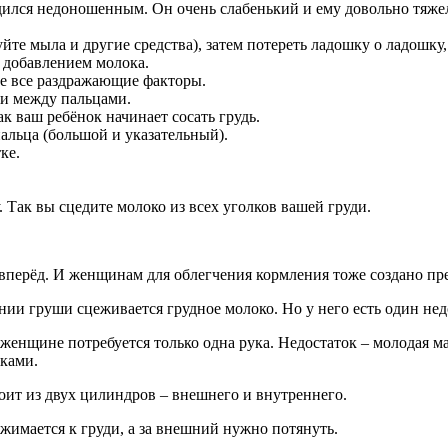
дился недоношенным. Он очень слабенький и ему довольно тяжело
те мыла и другие средства), затем потереть ладошку о ладошку
 добавлением молока.
те все раздражающие факторы.
ки между пальцами.
к ваш ребёнок начинает сосать грудь.
альца (большой и указательный).
ке.
. Так вы сцедите молоко из всех уголков вашей груди.
вперёд. И женщинам для облегчения кормления тоже создано пре
и груши сцеживается грудное молоко. Но у него есть один недо
женщине потребуется только одна рука. Недостаток – молодая м
уками.
ит из двух цилиндров – внешнего и внутреннего.
имается к груди, а за внешний нужно потянуть.