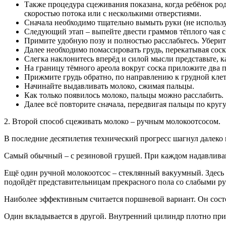
Также процедура сцеживания показана, когда ребёнок ро
скоростью потока или с несколькими отверстиями.
Сначала необходимо тщательно вымыть руки (не используй
Следующий этап – выпейте двести граммов тёплого чая с
Примите удобную позу и полностью расслабьтесь. Убери
Далее необходимо помассировать грудь, перекатывая сос
Слегка наклонитесь вперёд и силой мысли представьте, ка
На границу тёмного ареола вокруг соска приложите два п
Прижмите грудь обратно, по направлению к грудной клет
Начинайте выдавливать молоко, сжимая пальцы.
Как только появилось молоко, пальцы можно расслабить.
Далее всё повторите сначала, передвигая пальцы по кругу
2. Второй способ сцеживать молоко – ручным молокоотсосом.
В последние десятилетия технический прогресс шагнул далеко 
Самый обычный – с резиновой грушей. При каждом надавливани
Ещё один ручной молокоотсос – стеклянный вакуумный. Здесь 
подойдёт представительницам прекрасного пола со слабыми р
Наиболее эффективным считается поршневой вариант. Он состо
Один вкладывается в другой. Внутренний цилиндр плотно приж